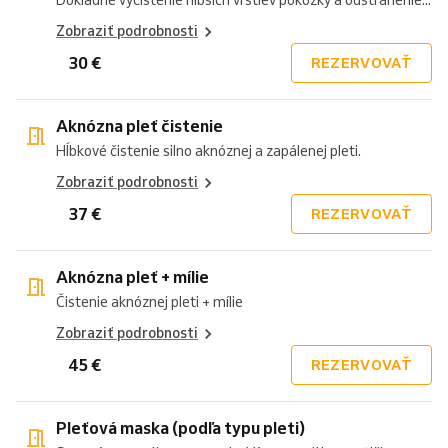
Dôkladné vyčistenie hlbších vrstiev pokožky a odstránenie...
Zobraziť podrobnosti
30 €
REZERVOVAŤ
Aknózna pleť čistenie
Hĺbkové čistenie silno aknóznej a zapálenej pleti.
Zobraziť podrobnosti
37 €
REZERVOVAŤ
Aknózna pleť + mílie
Čistenie aknóznej pleti + mílie
Zobraziť podrobnosti
45 €
REZERVOVAŤ
Pleťová maska (podľa typu pleti)