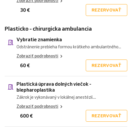
Zobraziť podrobnosti
30 €
REZERVOVAŤ
Plasticko - chirurgicka ambulancia
Vybratie znamienka
Odstránenie prebieha formou krátkeho ambulantného...
Zobraziť podrobnosti
60 €
REZERVOVAŤ
Plastická úprava dolných viečok -
blepharoplastika
Zákrok je vykonávaný v lokálnej anestézií....
Zobraziť podrobnosti
600 €
REZERVOVAŤ