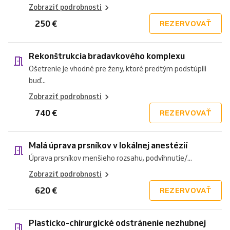
Zobraziť podrobnosti
250 €
REZERVOVAŤ
Rekonštrukcia bradavkového komplexu
Ošetrenie je vhodné pre ženy, ktoré predtým podstúpili
buď...
Zobraziť podrobnosti
740 €
REZERVOVAŤ
Malá úprava prsníkov v lokálnej anestézií
Úprava prsníkov menšieho rozsahu, podvihnutie/...
Zobraziť podrobnosti
620 €
REZERVOVAŤ
Plasticko-chirurgické odstránenie nezhubnej