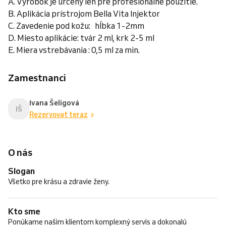
A. Výrobok je určený len pre profesionálne použitie.
B. Aplikácia prístrojom Bella Vita Injektor
C. Zavedenie pod kožu: hĺbka 1-2mm
D. Miesto aplikácie: tvár 2 ml, krk 2-5 ml
E. Miera vstrebávania : 0,5 ml za min.
Zamestnanci
Ivana Šeligová
IŠ
Rezervovať teraz
O nás
Slogan
Všetko pre krásu a zdravie ženy.
Kto sme
Ponúkame našim klientom komplexný servis a dokonalú