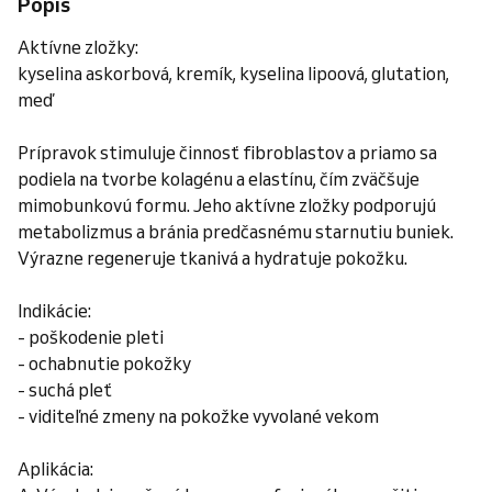
Popis
Aktívne zložky:
kyselina askorbová, kremík, kyselina lipoová, glutation,
meď
Prípravok stimuluje činnosť fibroblastov a priamo sa
podiela na tvorbe kolagénu a elastínu, čím zväčšuje
mimobunkovú formu. Jeho aktívne zložky podporujú
metabolizmus a bránia predčasnému starnutiu buniek.
Výrazne regeneruje tkanivá a hydratuje pokožku.
Indikácie:
- poškodenie pleti
- ochabnutie pokožky
- suchá pleť
- viditeľné zmeny na pokožke vyvolané vekom
Aplikácia: