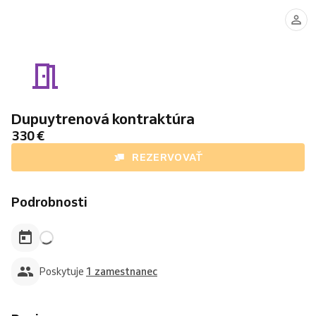
MUDr.
Matúš
Baran
Dupuytrenová kontraktúra
330 €
REZERVOVAŤ
Podrobnosti
Poskytuje
1 zamestnanec