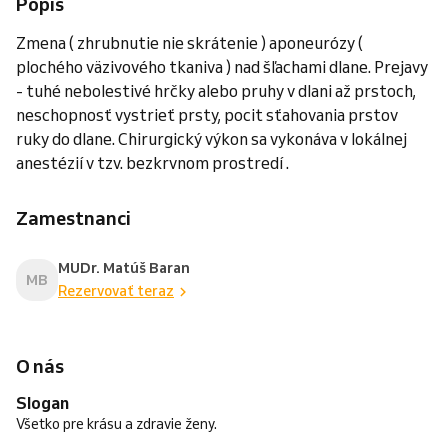
Popis
Zmena ( zhrubnutie nie skrátenie ) aponeurózy (
plochého väzivového tkaniva ) nad šľachami dlane. Prejavy
- tuhé nebolestivé hrčky alebo pruhy v dlani až prstoch,
neschopnosť vystrieť prsty, pocit sťahovania prstov
ruky do dlane. Chirurgický výkon sa vykonáva v lokálnej
anestézií v tzv. bezkrvnom prostredí .
Zamestnanci
MUDr. Matúš Baran
MB
Rezervovať teraz
O nás
Slogan
Všetko pre krásu a zdravie ženy.