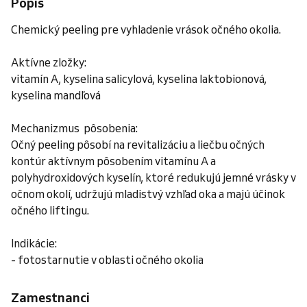
Popis
Chemický peeling pre vyhladenie vrások očného okolia.
Aktívne zložky:
vitamín A, kyselina salicylová, kyselina laktobionová,
kyselina mandľová
Mechanizmus pôsobenia:
Očný peeling pôsobí na revitalizáciu a liečbu očných
kontúr aktívnym pôsobením vitamínu A a
polyhydroxidových kyselín, ktoré redukujú jemné vrásky v
očnom okolí, udržujú mladistvý vzhľad oka a majú účinok
očného liftingu.
Indikácie:
- fotostarnutie v oblasti očného okolia
Zamestnanci