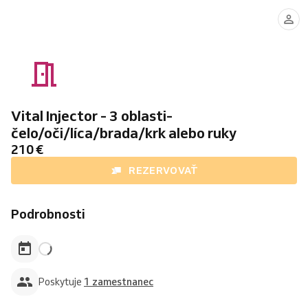
MUDr.
Matúš
Baran
Vital Injector - 3 oblasti-
čelo/oči/líca/brada/krk alebo ruky
210 €
REZERVOVAŤ
Podrobnosti
Poskytuje
1 zamestnanec